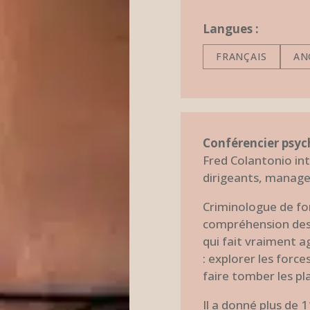
Langues :
FRANÇAIS
AN
Conférencier psyc
Fred Colantonio int
dirigeants, manager
Criminologue de for
compréhension des 
qui fait vraiment ag
: explorer les force
faire tomber les pl
Il a donné plus de 