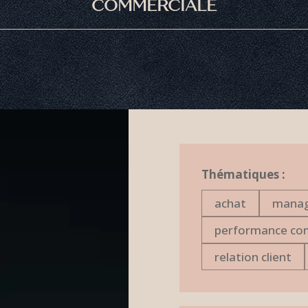
COMMERCIALE
Thématiques :
achat
mana
performance co
relation client