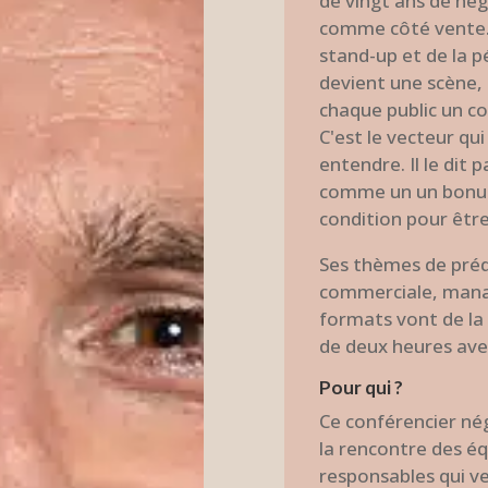
de vingt ans de nég
comme côté vente. 
stand-up et de la 
devient une scène,
chaque public un co
C'est le vecteur qui
entendre. Il le dit 
comme un un bonus.
condition pour être
Ses thèmes de prédi
commerciale, mana
formats vont de la
de deux heures avec
Pour qui ?
Ce conférencier né
la rencontre des é
responsables qui ve