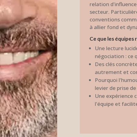
relation d'influenc
secteur. Particuli
conventions commer
à allier fond et dy
Ce que les équipes 
Une lecture luci
négociation : ce q
Des clés concrèt
autrement et con
Pourquoi l'humour
levier de prise de
Une expérience co
l'équipe et facil