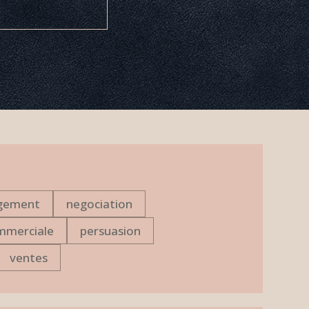
gement
negociation
mmerciale
persuasion
ventes