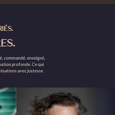
IÉS.
ES.
igé, commandé, enseigné,
rmation profonde. Ce qui
anisations avec justesse