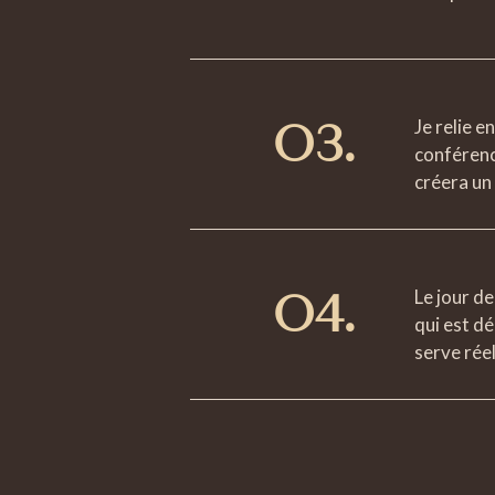
O3.
Je relie e
conférence
créera un 
O4.
Le jour de
qui est dé
serve rée