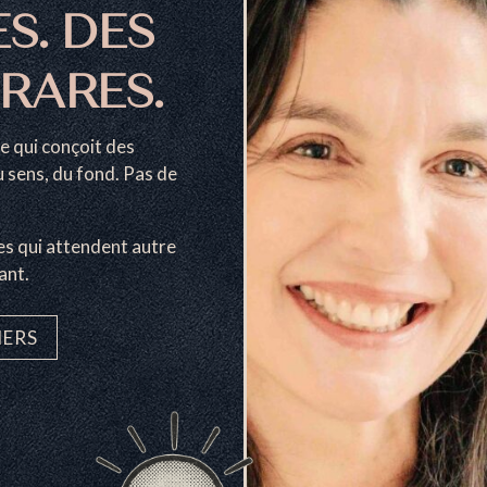
S. DES
RARES.
e qui conçoit des
u sens, du fond. Pas de
s qui attendent autre
ant.
IERS