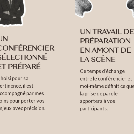
UN TRAVAIL DE
UN
PRÉPARATION
CONFÉRENCIER
EN AMONT DE
SÉLECTIONNÉ
LA SCÈNE
ET PRÉPARÉ
Ce temps d’échange
hoisi pour sa
entre le conférencier et
ertinence, il est
moi-même définit ce qu
ccompagné par mes
la prise de parole
oins pour porter vos
apportera à vos
njeux avec précision.
participants.