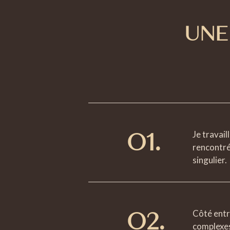
UNE
O1.
Je travail
rencontré
singulier.
O2.
Côté entr
complexes.