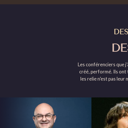
DES
DE
Les conférenciers que j
créé, performé. Ils ont
les relie n’est pas leu